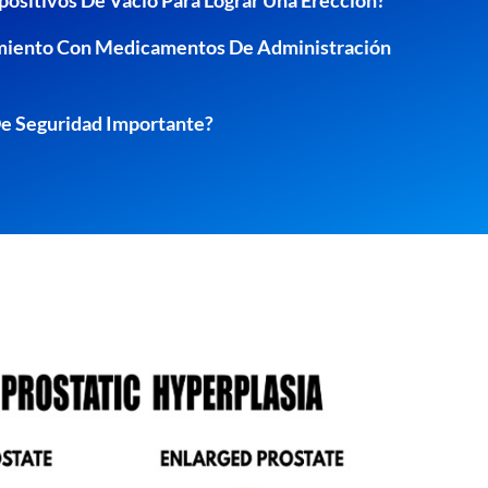
ositivos De Vacío Para Lograr Una Erección?
miento Con Medicamentos De Administración
De Seguridad Importante?