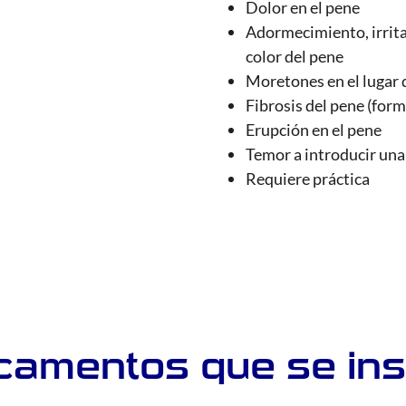
Dolor en el pene
Adormecimiento, irrita
color del pene
Moretones en el lugar 
Fibrosis del pene (for
Erupción en el pene
Temor a introducir una
Requiere práctica
camentos que se ins