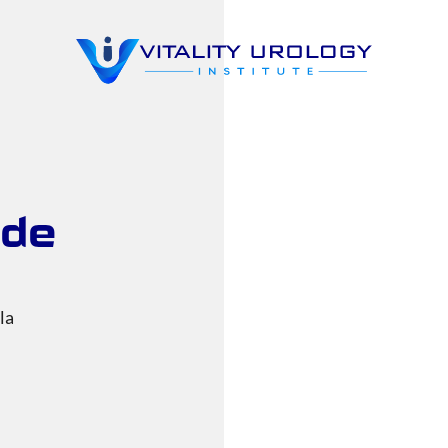
 de
la