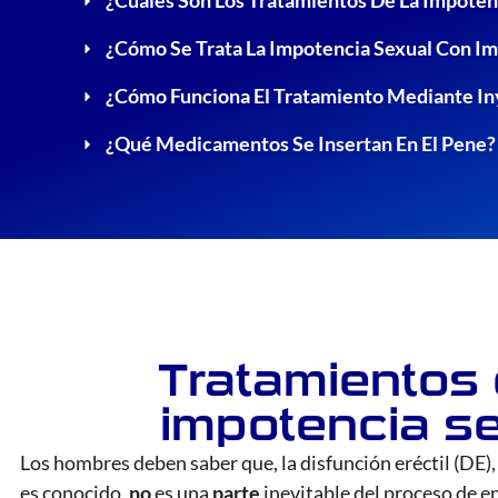
¿Cuáles Son Los Tratamientos De La Impoten
¿Cómo Se Trata La Impotencia Sexual Con I
¿Cómo Funciona El Tratamiento Mediante I
¿Qué Medicamentos Se Insertan En El Pene?
Tratamientos 
impotencia s
Los hombres deben saber que, la disfunción eréctil (DE
es conocido,
no
es una
parte
inevitable del proceso de 