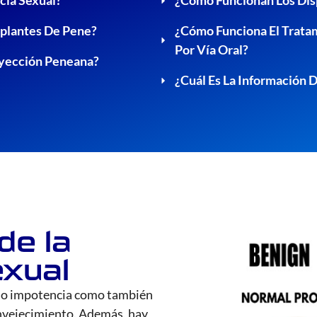
cia Sexual?
¿Cómo Funcionan Los Disp
mplantes De Pene?
¿Cómo Funciona El Trata
Por Vía Oral?
nyección Peneana?
¿Cuál Es La Información 
de la
exual
), o impotencia como también
envejecimiento. Además, hay