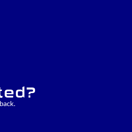
ted?
back.