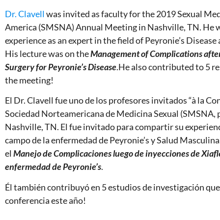
Dr. Clavell
was invited as faculty for the 2019 Sexual Me
America (SMSNA) Annual Meeting in Nashville, TN. He wa
experience as an expert in the field of Peyronie’s Diseas
His lecture was on the
Management of Complications after 
Surgery for Peyronie’s Disease
.He also contributed to 5 r
the meeting!
El Dr. Clavell fue uno de los profesores invitados “à la Co
Sociedad Norteamericana de Medicina Sexual (SMSNA, por
Nashville, TN. El fue invitado para compartir su experien
campo de la enfermedad de Peyronie’s y Salud Masculina.
el
Manejo de Complicaciones luego de inyecciones de Xiafle
enfermedad de Peyronie’s
.
Él también contribuyó en 5 estudios de investigación que
conferencia este año!