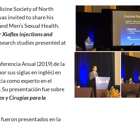
dicine Society of North
s invited to share his
e and Men’s Sexual Health.
Xiaflex injections and
esearch studies presented at
nferencia Anual (2019) de la
 sus siglas en inglés) en
cia como experto en el
 Su presentación fue sobre
x y Cirugías para la
 fueron presentados en la