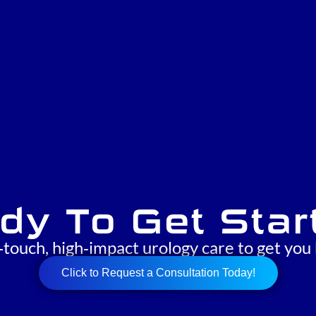
dy To Get Star
‑touch, high‑impact urology care to get you 
Click to Request a Consultation Today!